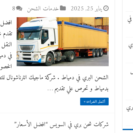
يناير 25, 2025
خدمات الشحن
8
في
تقدم ش
ري
النقل 
في دم
الخصو
الشحن البري في دمياط . شركة ماجيك انترناشونال للتصد
بدمياط و تحرص علي تقديم …
أكمل القراءة »
ري
شركات شحن بري في السويس “افضل الأسعار”