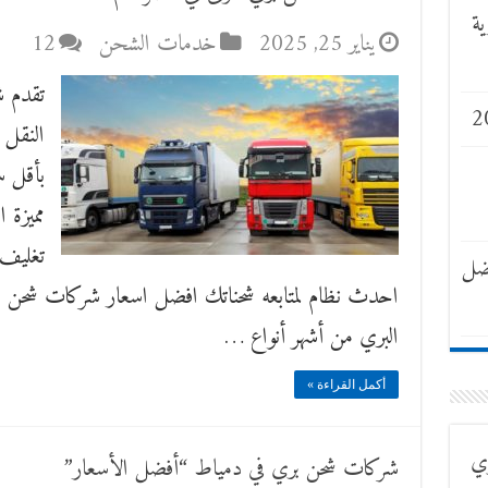
ة
يناير 25, 2025
خدمات الشحن
12
تقدم ش
بأقل 
مميزة 
تغليف 
ضل
البري من أشهر أنواع …
أكمل القراءة »
ري
شركات شحن بري في دمياط “أفضل الأسعار”