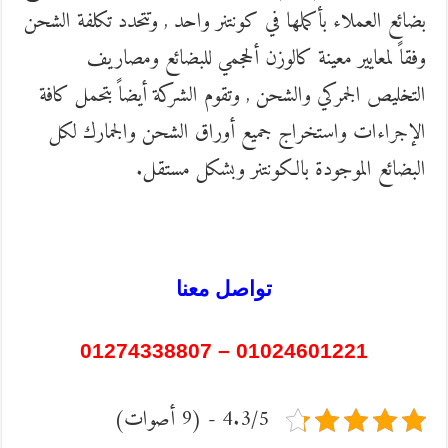
بضائع العملاء بأكملها في كونتنر واحد , وتتحدد تكلفة الشحن
وفقاً لمعايير معينة كالوزن ألحجمي للبضائع ومصاريف
التخليص الجمركي والشحن , وتقوم الشركة أيضاً بتحمل كافة
الإجراءات واستخراج جميع أوراق الشحن والجمارك لكل
البضائع الموجودة بالكونتنر وبشكل مستقل.
تواصل معنا
01024601221 – 01274338807
4.3/5 - (9 أصوات)