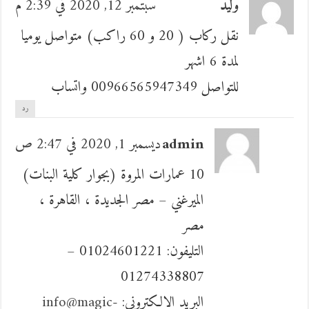
وليد
سبتمبر 12, 2020 في 2:39 م
نقل ركاب ( 20 و 60 راكب) متواصل يوميا
لمدة 6 اشهر
للتواصل 00966565947349 واتساب
رد
admin
ديسمبر 1, 2020 في 2:47 ص
10 عمارات المروة (بجوار كلية البنات)
الميرغني – مصر الجديدة ، القاهرة ،
مصر
التليفون: 01024601221 –
01274338807
البريد الالكترونى:
info@magic-