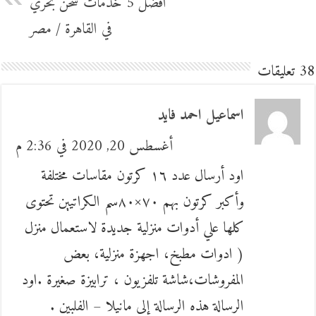
افضل 5 خدمات شحن بحري
في القاهرة / مصر
38 تعليقات
اسماعيل احمد فايد
أغسطس 20, 2020 في 2:36 م
اود أرسال عدد ١٦ كرتون مقاسات مختلفة
وأكبر كرتون بهم ٧٠×٨٠سم الكراتيين تحتوى
كلها علي أدوات منزلية جديدة لاستعمال منزل
( ادوات مطبخ، اجهزة منزلية، بعض
المفروشات،شاشة تلفزيون ، ترابيزة صغيرة .اود
الرسالة هذه الرسالة إلى مانيلا – الفلبين .