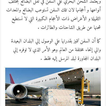
ويعتمد الشحن البحري علي السفن في نقل البضائع بمختلف
أنواعها و أحجامها لان تلك السفن تستوعب البضائع والمعدات
الثقيلة و الأغراض ذات الأحجام الكبيرة التي لا نستطيع
شحنها عن طريق الشاحنات والطائرات .
كما أن السفن تتميز بقدرتها علي الوصول إلي البلدان البعيدة
والي إنحاء مختلفة من العالم, وهو الأمر الذي لا توفره إلي
البلدان المجاورة لبلد المرسل إليه فقط .