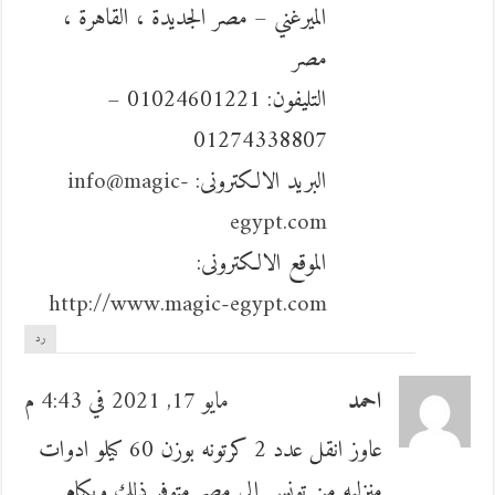
الميرغني – مصر الجديدة ، القاهرة ،
مصر
التليفون: 01024601221 –
01274338807
البريد الالكترونى:
info@magic-
egypt.com
الموقع الالكترونى:
http://www.magic-egypt.com
رد
احمد
مايو 17, 2021 في 4:43 م
عاوز انقل عدد 2 كرتونه بوزن 60 كيلو ادوات
منزليه من تونس الي مصر متوفر ذلك وبكام