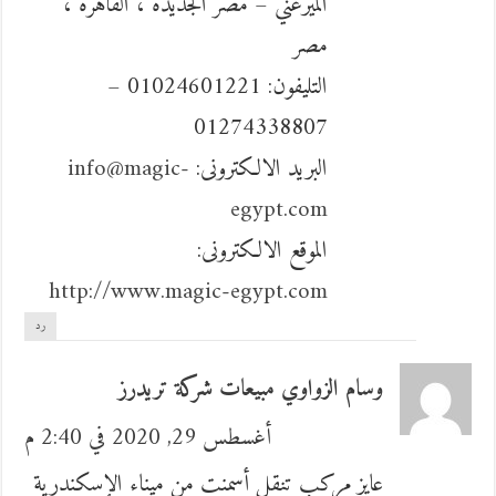
الميرغني – مصر الجديدة ، القاهرة ،
مصر
التليفون: 01024601221 –
01274338807
البريد الالكترونى:
info@magic-
egypt.com
الموقع الالكترونى:
http://www.magic-egypt.com
رد
وسام الزواوي مبيعات شركة تريدرز
أغسطس 29, 2020 في 2:40 م
عايز مركب تنقل أسمنت من ميناء الإسكندرية