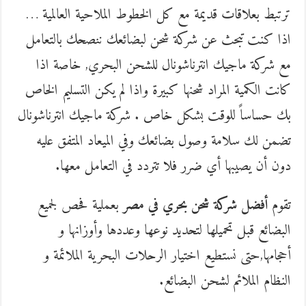
ترتبط بعلاقات قديمة مع كل الخطوط الملاحية العالمية …
اذا كنت تبحث عن شركة شحن لبضائعك ننصحك بالتعامل
مع شركة ماجيك انترناشونال للشحن البحري, خاصة اذا
كانت الكمية المراد شحنها كبيرة واذا لم يكن التسليم الخاص
بك حساساً للوقت بشكل خاص . شركة ماجيك انترناشونال
تضمن لك سلامة وصول بضائعك وفي الميعاد المتفق عليه
دون أن يصيبها أي ضرر فلا تتردد في التعامل معها.
تقوم
أفضل شركة شحن بحري في مصر
بعملية فحص لجميع
البضائع قبل تحميلها لتحديد نوعها وعددها وأوزانها و
أحجامها,حتى نستطيع اختيار الرحلات البحرية الملائمة و
النظام الملائم لشحن البضائع.