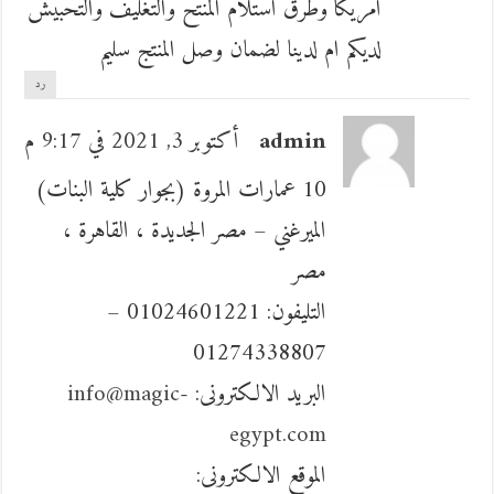
امريكا وطرق استلام المنتح والتغليف والتحبيش
لديكم ام لدينا لضمان وصل المنتج سليم
رد
admin
أكتوبر 3, 2021 في 9:17 م
10 عمارات المروة (بجوار كلية البنات)
الميرغني – مصر الجديدة ، القاهرة ،
مصر
التليفون: 01024601221 –
01274338807
البريد الالكترونى:
info@magic-
egypt.com
الموقع الالكترونى: